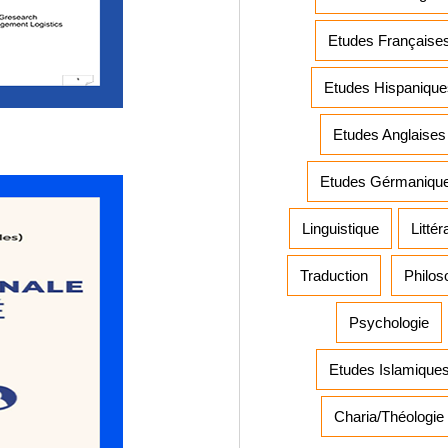
Etudes Française
Etudes Hispanique
Etudes Anglaises
Etudes Gérmaniqu
Linguistique
Littér
Traduction
Philos
Psychologie
Etudes Islamique
Charia/Théologie