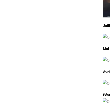
Juil
Mai
Avri
Févr