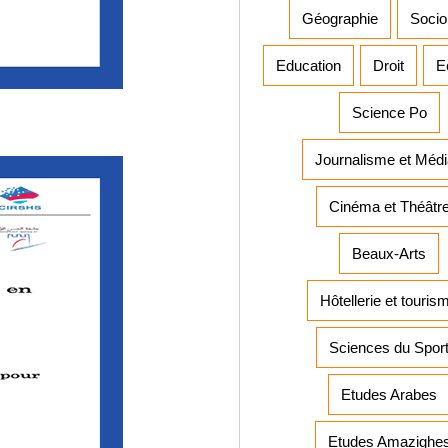
Géographie
Socio
Education
Droit
E
Science Po
Journalisme et Méd
Cinéma et Théâtr
Beaux-Arts
Hôtellerie et touris
Sciences du Spor
Etudes Arabes
Etudes Amazighe