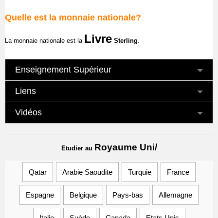
Quelle est la monnaie nationale?
Livre
La monnaie nationale est la
Sterling
.
Enseignement Supérieur
Liens
Vidéos
Royaume Uni/
Etudier au
Qatar
Arabie Saoudite
Turquie
France
Espagne
Belgique
Pays-bas
Allemagne
Italie
Suède
Canada
Etats Unis