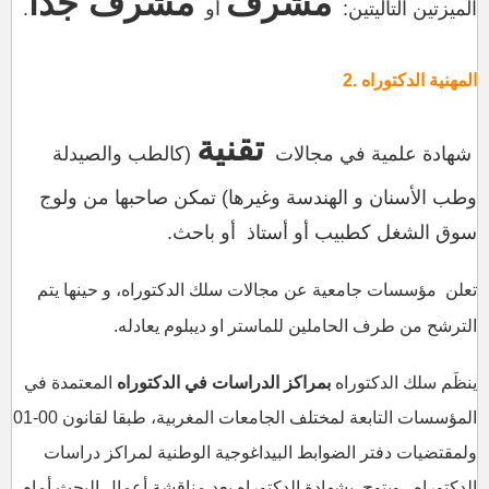
مشرف
مشرف جدا
الميزتين التاليتين:
أو
.
المهنية
الدكتوراه
.
2
تقنية
شهادة علمية في مجالات
(كالطب والصيدلة
وطب الأسنان و الهندسة وغيرها) تمكن صاحبها من ولوج
سوق الشغل كطبيب أو أستاذ أو باحث.
تعلن مؤسسات جامعية عن مجالات سلك الدكتوراه، و حينها يتم
الترشح من طرف الحاملين للماستر او ديبلوم يعادله.
ينظَم سلك الدكتوراه
بمراكز الدراسات في الدكتوراه
المعتمدة في
المؤسسات التابعة لمختلف الجامعات المغربية، طبقا لقانون 00-01
ولمقتضيات دفتر الضوابط البيداغوجية الوطنية لمراكز دراسات
الدكتوراه. ويتوج بشهادة الدكتوراه بعد مناقشة أعمال البحث أمام