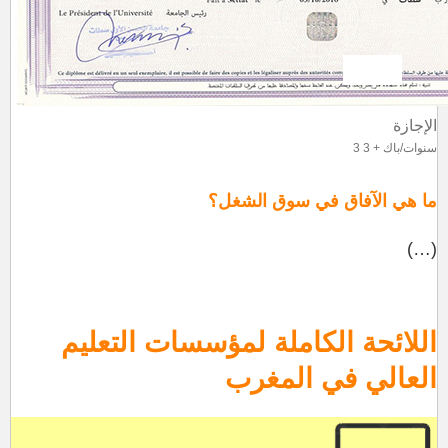
الإجازة
الماستر
الدكتوراه
سنتين/باك + 5
3 سنوات/باك + 3
3 سنوات/باك + 8
ما هي الآفاق في سوق الشغل؟
(…)
اللائحة الكاملة لمؤسسات التعليم
العالي في المغرب