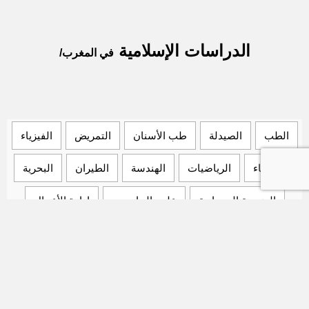
الدراسات الإسلامية
في المغرب/
الطب
الصيدلة
طب الأسنان
التمريض
الفيزياء
الكيمياء
الرياضيات
الهندسة
الطيران
البحرية
الهندسة المعمارية
علوم الحاسوب
إدارة الأعمال
علم الاحياء
علوم الأرض
التاريخ
الجغرافيا
علم الاجتماع
علوم التربية
القانون
الإقتصاد
علوم سياسية
الصحافة والإعلام
السينما والدراما