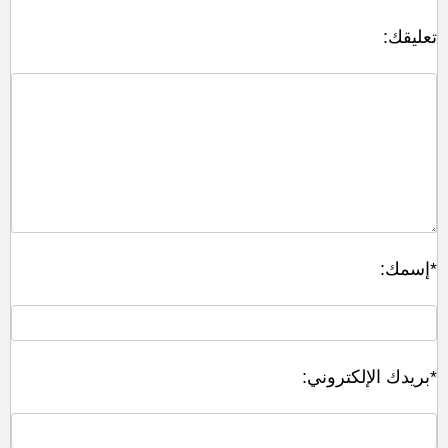
:تعليقك
:إسمك*
:بريدك الإلكتروني*