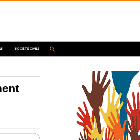
⚲
↵
RS
SOCIÉTÉ CIVILE
ment