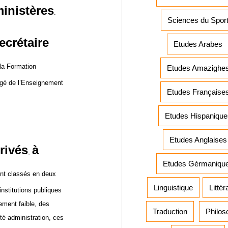
m
inistères
.
Sciences du Spor
ecrétaire
Etudes Arabes
la Formation
Etudes Amazighe
rgé de l’Enseignement
Etudes Française
Etudes Hispanique
Etudes Anglaises
rivés
à
,
Etudes Gérmaniqu
ont classés en deux
Linguistique
Littér
nstitutions publiques
ement faible, des
Traduction
Philos
té administration, ces