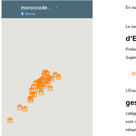
En out
Le se
d’E
Profe
Supér
Qu
L’Ens
ge
catég
sont 
infra