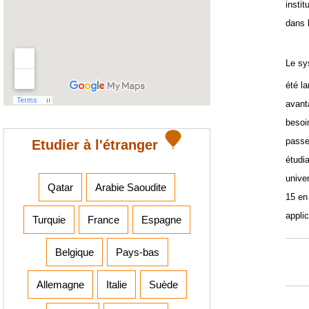
insti
dans 
Le sy
été la
avant
besoi
passe
Etudier à l'étranger
étudi
univer
Qatar
Arabie Saoudite
15 en
appli
Turquie
France
Espagne
Belgique
Pays-bas
Allemagne
Italie
Suède