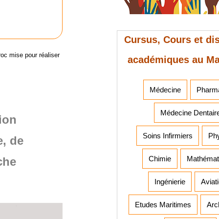
Cursus, Cours et dis
oc mise pour réaliser
académiques au M
Médecine
Pharm
Médecine Dentair
ion
Soins Infirmiers
Ph
e, de
Chimie
Mathémat
che
Ingénierie
Aviat
Etudes Maritimes
Arc