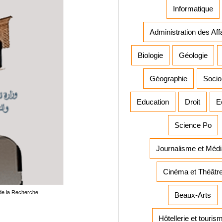
Informatique
Administration des Aff
Biologie
Géologie
Géographie
Socio
Education
Droit
E
Science Po
Journalisme et Méd
Cinéma et Théâtr
 de la Recherche
Beaux-Arts
Hôtellerie et touris