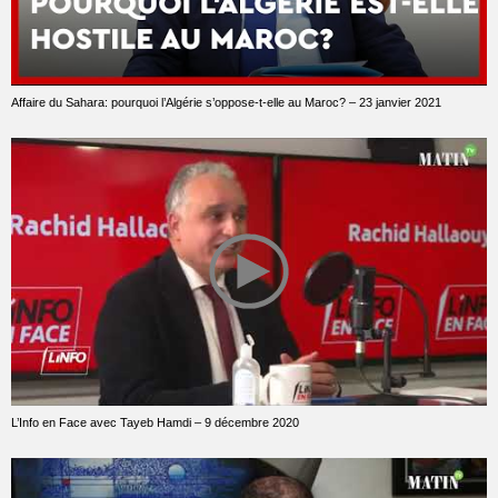
Affaire du Sahara: pourquoi l’Algérie s’oppose-t-elle au Maroc? – 23 janvier 2021
L’Info en Face avec Tayeb Hamdi – 9 décembre 2020