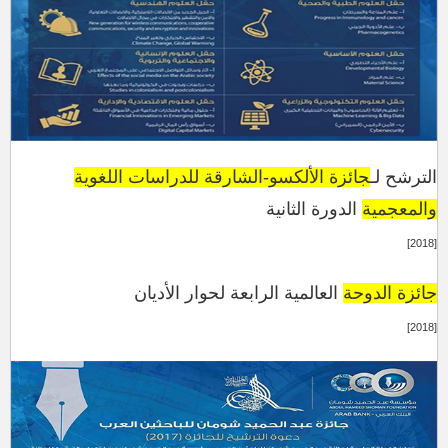
الترشح لـ
جائزة الألكسو-الشا
رقة للدر
اسات اللغوية
والمعجمية
الدو
ر
ة الثانية
[2018]
جائزة الدوحة
العالمية الرابعة لحوار الأديان
[2018]