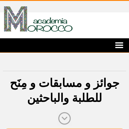
جوائز و مسابقات و مِنَح
للطلبة والباحثين