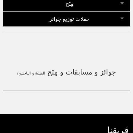
مِنَح
حفلات توزيع جوائز
جوائز و مسابقات و مِنَح
للطلبة و الباحثين/
فريقنا