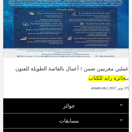
عملين مغربيين ضمن
أعمال بالقائمة الطويلة للفنون
7
بـ
جائزة زايد للكتاب
[27 نونبر 2017 ] ahdath.info
جوائز
مسابقات